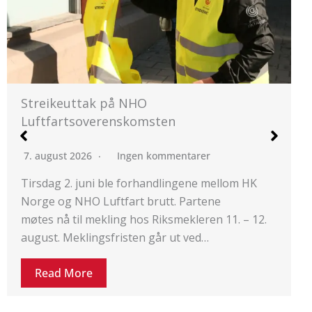
HKs medlemmer på NHO
Standardoverenskomsten stemte JA
5. august 2026
Ingen kommentarer
Et flertall av HKs medlemmer som jobber på
arbeidsplasser som har
Standardoverenskomsten mellom HK Norge…
Read More