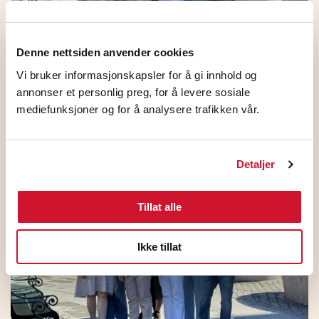
Denne nettsiden anvender cookies
Vi bruker informasjonskapsler for å gi innhold og
HKs medlemmer på NHO
annonser et personlig preg, for å levere sosiale
mediefunksjoner og for å analysere trafikken vår.
Standardoverenskomsten stemte JA
5. august 2026
Detaljer
Tillat alle
Ikke tillat