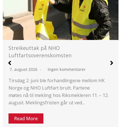
HKs medlemmer på NHO
Standardoverenskomsten stemte JA
5. august 2026
Ingen kommentarer
K
Et flertall av HKs medlemmer som jobber på
arbeidsplasser som har
2.
Standardoverenskomsten mellom HK Norge…
Read More