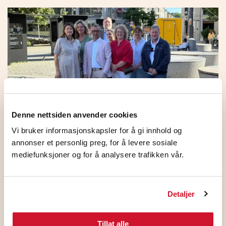
Denne nettsiden anvender cookies
Vi bruker informasjonskapsler for å gi innhold og
HKs medlemmer på NHO
annonser et personlig preg, for å levere sosiale
mediefunksjoner og for å analysere trafikken vår.
Standardoverenskomsten stemte JA
5. august 2026
Detaljer
Tillat alle