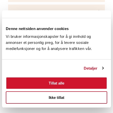
Region Vest
Region Agder og Rogaland
Denne nettsiden anvender cookies
Vi bruker informasjonskapsler for å gi innhold og
annonser et personlig preg, for å levere sosiale
Region Østlandet Sør
mediefunksjoner og for å analysere trafikken vår.
Region Innlandet
Detaljer
Region Øst
Tillat alle
Ikke tillat