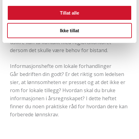
arbeidsretten fast i en dom i 2008. Du finner
dommen lenger ned på siden.
Tillat alle
Bistand i lokale lønnsforhandlinger
Ikke tillat
Alle som er førstegangsforhandlere eller føler seg
usikre kan ta kontakt med regionskontoret
dersom det skulle være behov for bistand.
Informasjonshefte om lokale forhandlinger
Går bedriften din godt? Er det riktig som ledelsen
sier, at lønnsomheten er presset og at det ikke er
rom for lokale tillegg? Hvordan skal du bruke
informasjonen i årsregnskapet? I dette heftet
finner du noen praktiske råd for hvordan dere kan
forberede lønnskrav.