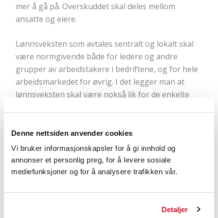
mer å gå på. Overskuddet skal deles mellom
ansatte og eiere.
Lønnsveksten som avtales sentralt og lokalt skal
være normgivende både for ledere og andre
grupper av arbeidstakere i bedriftene, og for hele
arbeidsmarkedet for øvrig. I det legger man at
lønnsveksten skal være nokså lik for de enkelte
arbeidstakergruppene. Også ledere må ta ansvar
for den lønnsmoderasjonen det sentrale oppgjøret
har lagt opp til. Dette slås fast i Riksmeklers
Denne nettsiden anvender cookies
møtebok under tariffpolitiske forutsetninger.
Vi bruker informasjonskapsler for å gi innhold og
Riksmeklers møtebok finner du nederst på siden.
annonser et personlig preg, for å levere sosiale
mediefunksjoner og for å analysere trafikken vår.
Rett til innsyn i lønn
Ledelsen på din arbeidsplass skal gi
lønnsopplysninger til tillitsvalgte. Det slo
Detaljer