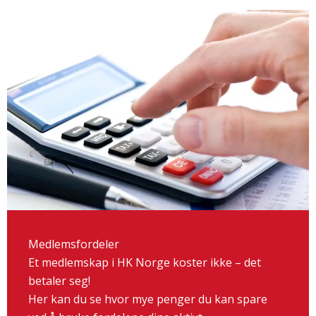
Medlemsfordeler
Et medlemskap i HK Norge koster ikke – det
betaler seg!
Her kan du se hvor mye penger du kan spare