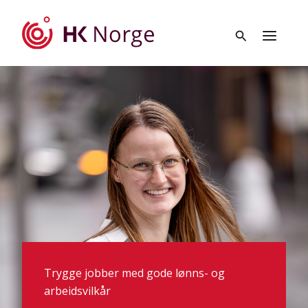
Hopp
rett
til
innholdet
Trygge jobber med gode lønns- og
arbeidsvilkår