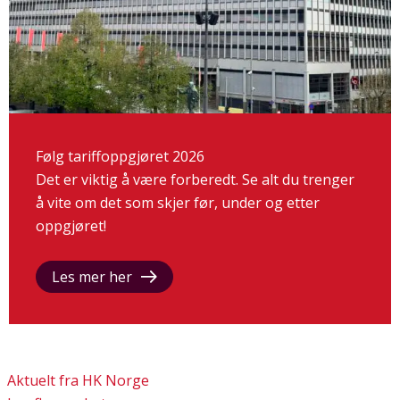
Følg tariffoppgjøret 2026
Det er viktig å være forberedt. Se alt du trenger
å vite om det som skjer før, under og etter
oppgjøret!
Les mer her
Aktuelt fra HK Norge