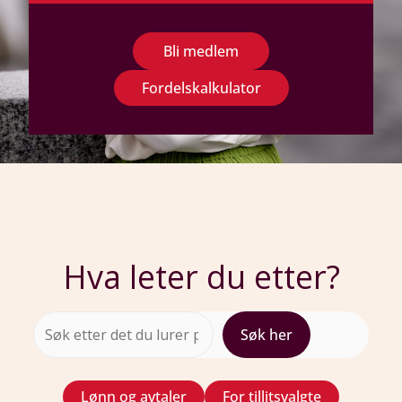
Bli medlem
Fordelskalkulator
Hva leter du etter?
Søk
Søk her
Lønn og avtaler
For tillitsvalgte