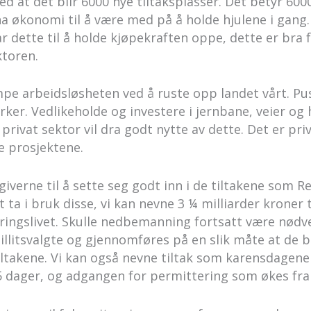
d at det blir 6000 nye tiltaksplasser. Det betyr 600
 ha økonomi til å være med på å holde hjulene i ga
 dette til å holde kjøpekraften oppe, dette er bra
ktoren.
mpe arbeidsløsheten ved å ruste opp landet vårt. P
rker. Vedlikeholde og investere i jernbane, veier og 
i privat sektor vil dra godt nytte av dette. Det er pri
e prosjektene.
iverne til å sette seg godt inn i de tiltakene som R
a i bruk disse, vi kan nevne 3 ¼ milliarder kroner 
æringslivet. Skulle nedbemanning fortsatt være nødv
illitsvalgte og gjennomføres på en slik måte at de 
iltakene. Vi kan også nevne tiltak som karensdagene
5 dager, og adgangen for permittering som økes fra 3