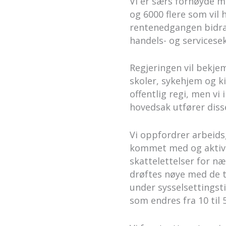
Vi er særs fornøyde me
og 6000 flere som vil
rentenedgangen bidrar
handels- og servicese
Regjeringen vil bekje
skoler, sykehjem og ki
offentlig regi, men vi 
hovedsak utfører diss
Vi oppfordrer arbeidsg
kommet med og aktivt t
skattelettelser for n
drøftes nøye med de t
under sysselsettingst
som endres fra 10 til 