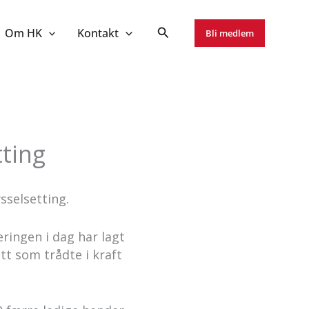
Om HK
Kontakt
Bli medlem
tting
sselsetting.
ringen i dag har lagt
ett som trådte i kraft