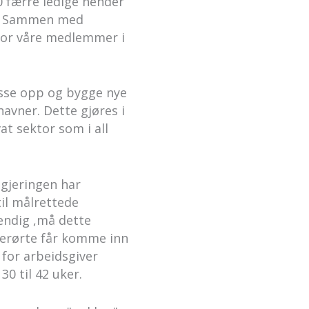
0 færre ledige hender
ng. Sammen med
 for våre medlemmer i
usse opp og bygge nye
havner. Dette gjøres i
vat sektor som i all
egjeringen har
til målrettede
endig ,må dette
berørte får komme inn
 for arbeidsgiver
0 til 42 uker.