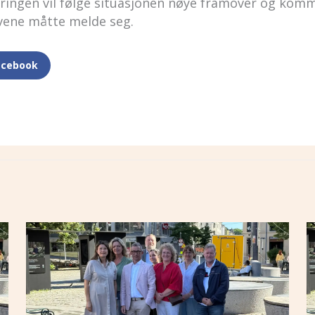
jeringen vil følge situasjonen nøye framover og ko
vene måtte melde seg.
acebook