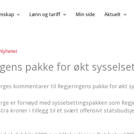
mskap
Lønn og tariff
Min side
Aktuelt
Nyheter
gens pakke for økt sysselse
rges kommentarer til Regjeringens pakke for økt sy
rge er fornøyd med sysselsettingspakken som Regje
tra kroner i tillegg til et svært offensivt statsbudsj