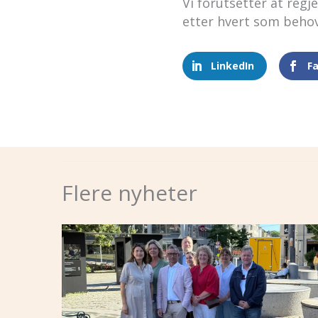
Vi forutsetter at reg
etter hvert som beho
LinkedIn
F
Flere nyheter