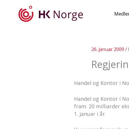
Hopp
rett
Medle
til
innholdet
26. januar 2009
/
Regjerin
Handel og Kontor i No
Handel og Kontor i No
fram. 20 milliarder eks
1. januar i år.