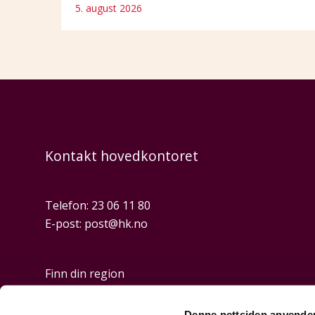
5. august 2026
Kontakt hovedkontoret
Telefon:
23 06 11 80
E-post:
post@hk.no
Finn din region
Denne nettsiden anvende