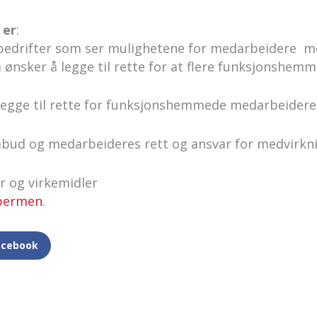
 er
:
il bedrifter som ser mulighetene for medarbeidere 
ønsker å legge til rette for at flere funksjonshe
å legge til rette for funksjonshemmede medarbeidere
eombud og medarbeideres rett og ansvar for medvirkn
r og virkemidler
 permen
.
acebook