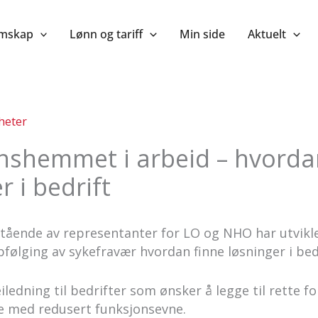
mskap
Lønn og tariff
Min side
Aktuelt
heter
nshemmet i arbeid – hvorda
r i bedrift
tående av representanter for LO og NHO har utvik
pfølging av sykefravær hvordan finne løsninger i bedr
iledning til bedrifter som ønsker å legge til rette fo
 med redusert funksjonsevne.