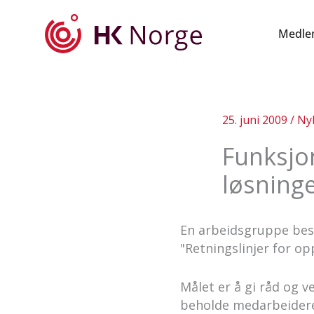
Hopp
rett
Medle
til
innholdet
25. juni 2009
/
Ny
Funksjo
løsninge
En arbeidsgruppe bes
"Retningslinjer for op
Målet er å gi råd og ve
beholde medarbeidere