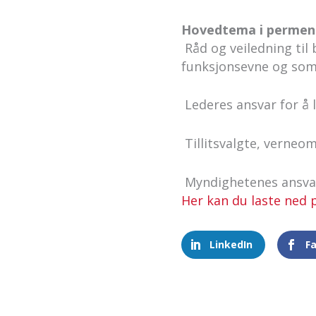
Hovedtema i permen
 Råd og veiledning t
funksjonsevne og som 
 Lederes ansvar for 
 Tillitsvalgte, vern
 Myndighetenes ansva
Her kan du laste ned
LinkedIn
F