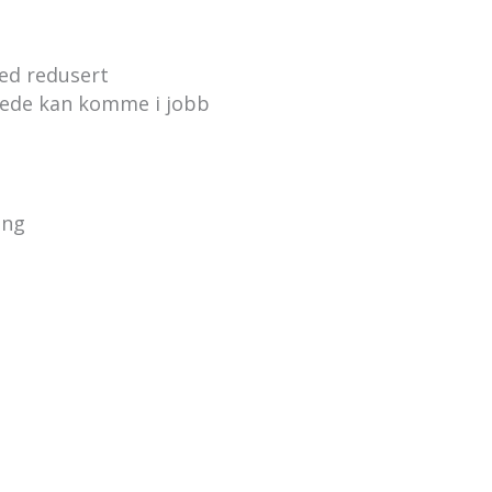
med redusert
mmede kan komme i jobb
ing