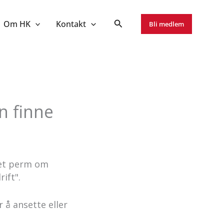
Om HK
Kontakt
Bli medlem
n finne
let perm om
ift".
r å ansette eller