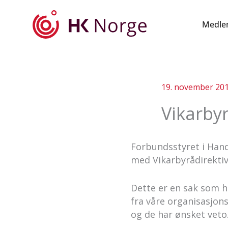
Hopp
rett
Medle
til
innholdet
19. november 20
Vikarbyr
Forbundsstyret i Hand
med Vikarbyrådirektiv
Dette er en sak som ha
fra våre organisasjons
og de har ønsket veto