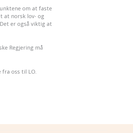
punktene om at faste
t at norsk lov- og
Det er også viktig at
rske Regjering må
fra oss til LO.