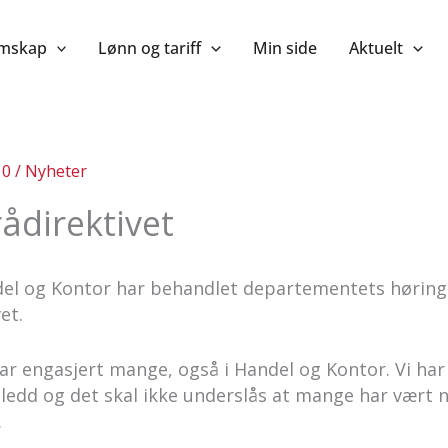
mskap
Lønn og tariff
Min side
Aktuelt
10
/
Nyheter
ådirektivet
el og Kontor har behandlet departementets hørings
et.
r engasjert mange, også i Handel og Kontor. Vi har f
ledd og det skal ikke underslås at mange har vært ne
.