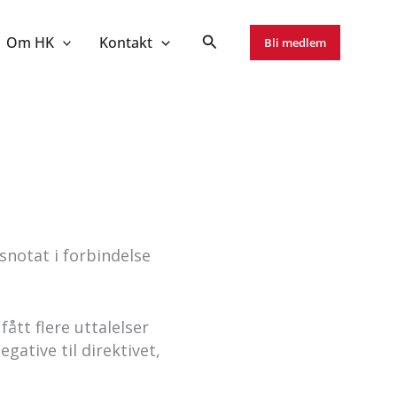
Om HK
Kontakt
Bli medlem
notat i forbindelse
ått flere uttalelser
gative til direktivet,