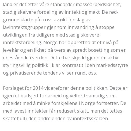
land er det etter våre standarder massearbeidsløshet,
stadig skeivere fordeling av inntekt og makt. De rød-
grønne klarte på tross av økt innslag av
lavinntektsgrupper gjennom innvandring å stoppe
utviklingen fra tidligere med stadig skeivere
inntektsfordeling. Norge har opprettholdt et nivå på
levekår og en likhet på tvers av spredt bosetting som er
enestående i verden. Dette har skjedd gjennom aktiv
styringsvillig politikk i klar kontrast til den markedsstyrte
og privatiserende tendens vi ser rundt oss.
Forslaget for 2014 viderefører denne politikken. Dette er
igjen et budsjett for arbeid og velferd samtidig som
arbeidet med å minke forskjellene i Norge fortsetter. De
med lavest inntekter får redusert skatt, men det tettes
skattehull i den andre enden av inntektsskalaen.