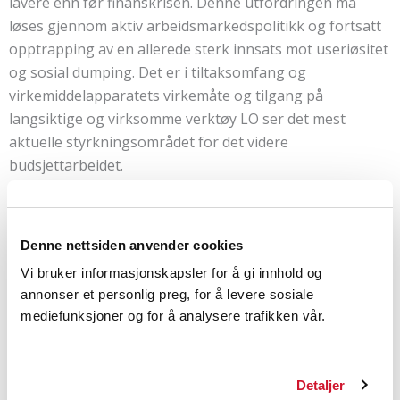
lavere enn før finanskrisen. Denne utfordringen må
løses gjennom aktiv arbeidsmarkedspolitikk og fortsatt
opptrapping av en allerede sterk innsats mot useriøsitet
og sosial dumping. Det er i tiltaksomfang og
virkemiddelapparatets virkemåte og tilgang på
langsiktige og virksomme verktøy LO ser det mest
aktuelle styrkningsområdet for det videre
budsjettarbeidet.
LO vil motarbeide ny regjerings eventuelle forslag om
svekkelser for arbeid og trygghet og andre forslag som
Denne nettsiden anvender cookies
vil skjerpe sosiale ulikheter.
Vi bruker informasjonskapsler for å gi innhold og
annonser et personlig preg, for å levere sosiale
LinkedIn
Facebook
mediefunksjoner og for å analysere trafikken vår.
Detaljer