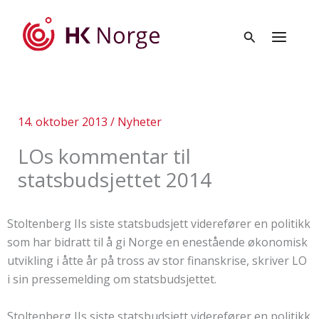
Hopp
rett
til
innholdet
14. oktober 2013
/
Nyheter
LOs kommentar til
statsbudsjettet 2014
Stoltenberg IIs siste statsbudsjett viderefører en politikk
som har bidratt til å gi Norge en enestående økonomisk
utvikling i åtte år på tross av stor finanskrise, skriver LO
i sin pressemelding om statsbudsjettet.
Stoltenberg IIs siste statsbudsjett viderefører en politikk