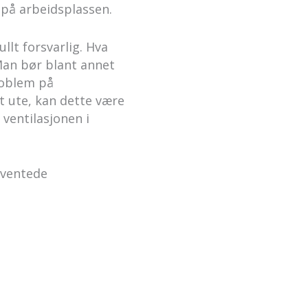
 på arbeidsplassen.
llt forsvarlig. Hva
 Man bør blant annet
roblem på
t ute, kan dette være
 ventilasjonen i
rventede