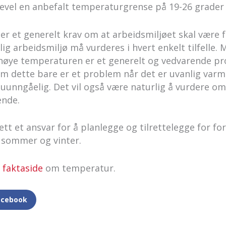
ikevel en anbefalt temperaturgrense på 19-26 grader
ler et generelt krav om at arbeidsmiljøet skal være fu
rlig arbeidsmiljø må vurderes i hvert enkelt tilfelle.
 høye temperaturen er et generelt og vedvarende p
m dette bare er et problem når det er uvanlig varm
uunngåelig. Det vil også være naturlig å vurdere om
ende.
tt et ansvar for å planlegge og tilrettelegge for fo
 sommer og vinter.
s
faktaside
om temperatur.
acebook