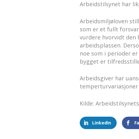
Arbeidstilsynet har l
Arbeidsmiljøloven stil
som er et fullt forsva
vurdere hvorvidt den
arbeidsplassen. Derso
noe som i perioder er 
bygget er tilfredsstill
Arbeidsgiver har uanse
temperturvariasjoner
Kilde: Arbeidstilsynet
LinkedIn
F