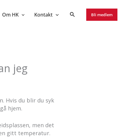
Om HK
Kontakt
Bli medlem
an jeg
. Hvis du blir du syk
 gå hjem.
beidsplassen, men det
en gitt temperatur.