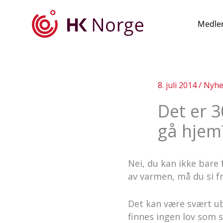
Hopp
rett
Medle
til
innholdet
8. juli 2014
/
Nyhe
Det er 
gå hjem
Nei, du kan ikke bare 
av varmen, må du si fr
Det kan være svært ub
finnes ingen lov som 