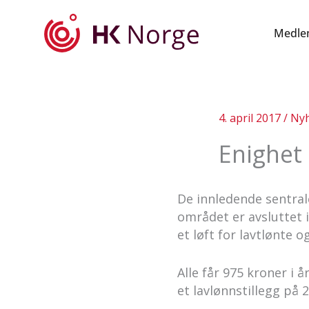
Hopp
rett
Medle
til
innholdet
4. april 2017
/
Nyh
Enighet
De innledende sentra
området er avsluttet i
et løft for lavtlønte o
Alle får 975 kroner i å
et lavlønnstillegg på 2