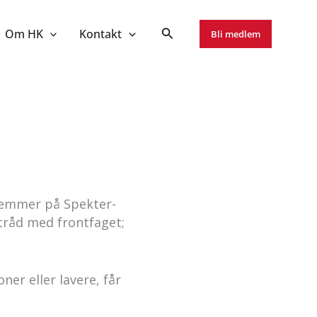
Om HK
Kontakt
Bli medlem
lemmer på Spekter-
 tråd med frontfaget;
ner eller lavere, får