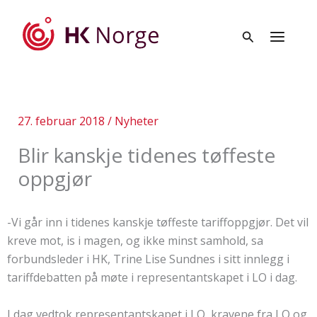
Hopp
rett
til
innholdet
27. februar 2018
/
Nyheter
Blir kanskje tidenes tøffeste
oppgjør
-Vi går inn i tidenes kanskje tøffeste tariffoppgjør. Det vil
kreve mot, is i magen, og ikke minst samhold, sa
forbundsleder i HK, Trine Lise Sundnes i sitt innlegg i
tariffdebatten på møte i representantskapet i LO i dag.
I dag vedtok representantskapet i LO, kravene fra LO og