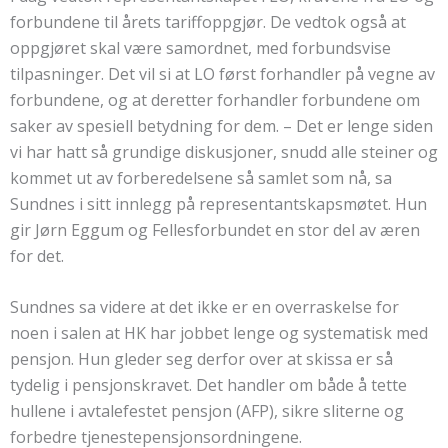
forbundene til årets tariffoppgjør. De vedtok også at
oppgjøret skal være samordnet, med forbundsvise
tilpasninger. Det vil si at LO først forhandler på vegne av
forbundene, og at deretter forhandler forbundene om
saker av spesiell betydning for dem. – Det er lenge siden
vi har hatt så grundige diskusjoner, snudd alle steiner og
kommet ut av forberedelsene så samlet som nå, sa
Sundnes i sitt innlegg på representantskapsmøtet. Hun
gir Jørn Eggum og Fellesforbundet en stor del av æren
for det.
Sundnes sa videre at det ikke er en overraskelse for
noen i salen at HK har jobbet lenge og systematisk med
pensjon. Hun gleder seg derfor over at skissa er så
tydelig i pensjonskravet. Det handler om både å tette
hullene i avtalefestet pensjon (AFP), sikre sliterne og
forbedre tjenestepensjonsordningene.