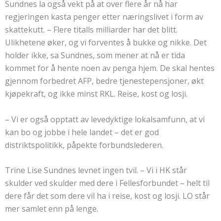
Sundnes la også vekt på at over flere år nå har
regjeringen kasta penger etter næringslivet i form av
skattekutt. – Flere titalls milliarder har det blitt.
Ulikhetene øker, og vi forventes å bukke og nikke. Det
holder ikke, sa Sundnes, som mener at nå er tida
kommet for å hente noen av penga hjem. De skal hentes
gjennom forbedret AFP, bedre tjenestepensjoner, økt
kjøpekraft, og ikke minst RKL. Reise, kost og losji.
– Vi er også opptatt av levedyktige lokalsamfunn, at vi
kan bo og jobbe i hele landet – det er god
distriktspolitikk, påpekte forbundslederen.
Trine Lise Sundnes levnet ingen tvil. – Vi i HK står
skulder ved skulder med dere i Fellesforbundet – helt til
dere får det som dere vil ha i reise, kost og losji. LO står
mer samlet enn på lenge.