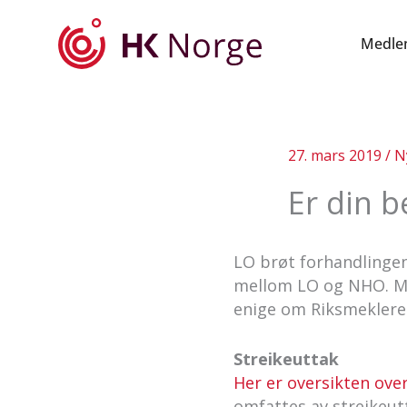
Hopp
rett
Medle
til
innholdet
27. mars 2019
/
N
Er din be
LO brøt forhandlingen
mellom LO og NHO. Mek
enige om Riksmeklerens
Streikeuttak
Her er oversikten over
omfattes av streikeut