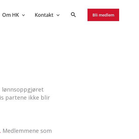
Om HK
Kontakt
Bli medlem
i lønnsoppgjøret
s partene ikke blir
.
Medlemmene som
.