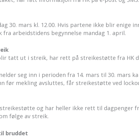
ag 30. mars kl. 12.00. Hvis partene ikke blir enige in
eik fra arbeidstidens begynnelse mandag 1. april.
reik
tatt ut i streik, har rett på streikestøtte fra HK d
r seg inn i perioden fra 14. mars til 30. mars kan 
n før mekling avsluttes, får streikestøtte ved locko
streikestøtte og har heller ikke rett til dagpenger 
om følge av streik.
il bruddet