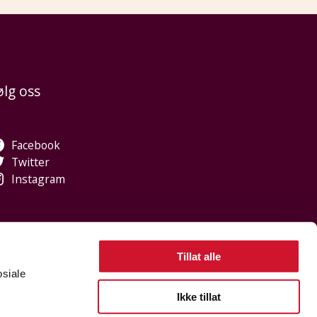
ølg oss
Facebook
Twitter
Instagram
Tillat alle
osiale
, jeg heter Sidsel. Hva kan jeg hjelpe med?
Ikke tillat