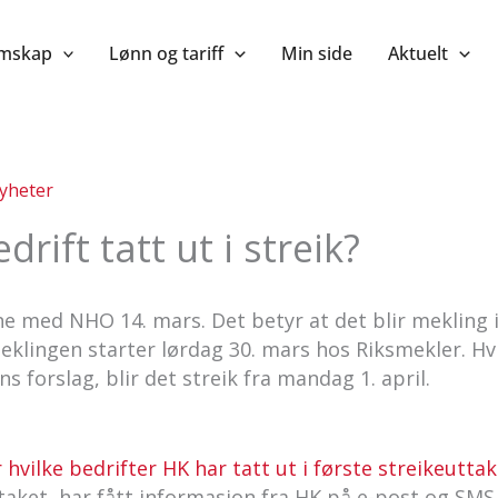
mskap
Lønn og tariff
Min side
Aktuelt
yheter
drift tatt ut i streik?
e med NHO 14. mars. Det betyr at det blir mekling 
lingen starter lørdag 30. mars hos Riksmekler. Hvi
 forslag, blir det streik fra mandag 1. april.
 hvilke bedrifter HK har tatt ut i første streikeuttak
taket, har fått informasjon fra HK på e-post og SMS