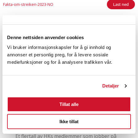
Fakta-om-streiken-2023-NO
Last ned
Denne nettsiden anvender cookies
Vi bruker informasjonskapsler for å gi innhold og
annonser et personlig preg, for å levere sosiale
mediefunksjoner og for å analysere trafikken vår.
Detaljer
HKs medlemmer på NHO
Tillat alle
Standardoverenskomsten stemte JA
5. august 2026
Ingen kommentarer
Ikke tillat
Et flertall av HKs medlemmer som jobber på