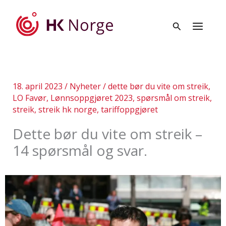
Hopp
rett
til
innholdet
18. april 2023
/
Nyheter
/
dette bør du vite om streik
,
LO Favør
,
Lønnsoppgjøret 2023
,
spørsmål om streik
,
streik
,
streik hk norge
,
tariffoppgjøret
Dette bør du vite om streik –
14 spørsmål og svar.