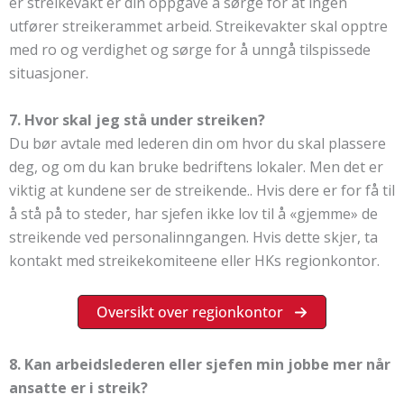
er streikevakt er din oppgave å sørge for at ingen
utfører streikerammet arbeid. Streikevakter skal opptre
med ro og verdighet og sørge for å unngå tilspissede
situasjoner.
7. Hvor skal jeg stå under streiken?
Du bør avtale med lederen din om hvor du skal plassere
deg, og om du kan bruke bedriftens lokaler. Men det er
viktig at kundene ser de streikende.. Hvis dere er for få til
å stå på to steder, har sjefen ikke lov til å «gjemme» de
streikende ved personalinngangen. Hvis dette skjer, ta
kontakt med streikekomiteene eller HKs regionkontor.
Oversikt over regionkontor
8. Kan arbeidslederen eller sjefen min jobbe mer når
ansatte er i streik?