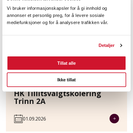
Vi bruker informasjonskapsler for å gi innhold og
HK - region Øst
annonser et personlig preg, for å levere sosiale
HK Tillitsvalgtskolering
mediefunksjoner og for å analysere trafikken vår.
Trinn 2B
Detaljer
01.09.2026
Tillat alle
Ikke tillat
HK - region Øst
HK Tillitsvalgtskolering
Trinn 2A
01.09.2026