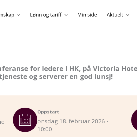
mskap
Lønn og tariff
Min side
Aktuelt
nferanse for ledere i HK, på Victoria Hot
tjeneste og serverer en god lunsj!
Oppstart
onsdag 18. februar 2026 -
nd
10:00