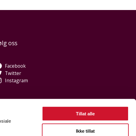
ølg oss
Facebook
Twitter
Instagram
Tillat alle
osiale
, jeg heter Sidsel. Hva kan jeg hjelpe med?
Ikke tillat