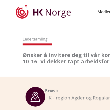
Hopp
rett
Medle
til
innholdet
Ledersamling
Ønsker å invitere deg til vår ko
10-16. Vi dekker tapt arbeidsfor
Region
HK - region Agder og Rogala