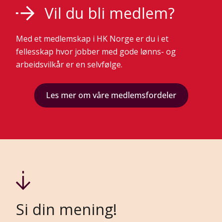
Vil du bli medlem?
Med et medlemskap i HK Norge er du i et
fellesskap hvor jobber med gode lønns- og
arbeidsvilkår er en selvfølge.
Les mer om våre medlemsfordeler
Si din mening!