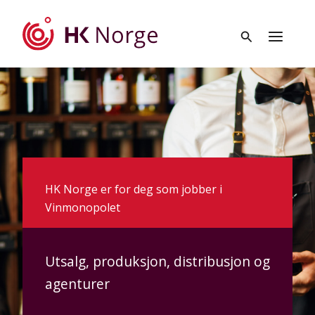
Hopp
rett
til
innholdet
HK Norge er for deg som jobber i
Vinmonopolet
Utsalg, produksjon, distribusjon og
agenturer