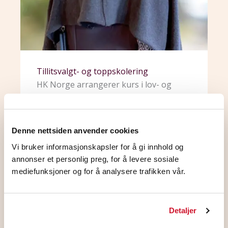
Tillitsvalgt- og toppskolering
HK Norge arrangerer kurs i lov- og
avtaleverket som gjelder arbeidslivet. Vi
dekker alle kostnader, og kursene er
skreddersydd for medlemmer som har
Denne nettsiden anvender cookies
eller ønsker tillitsverv. Kursene kan
Vi bruker informasjonskapsler for å gi innhold og
utvides med toppskolering, for
annonser et personlig preg, for å levere sosiale
eksempel innenfor arbeidsrett og
mediefunksjoner og for å analysere trafikken vår.
arbeidsmiljø.
Les mer om vår skolering
Detaljer