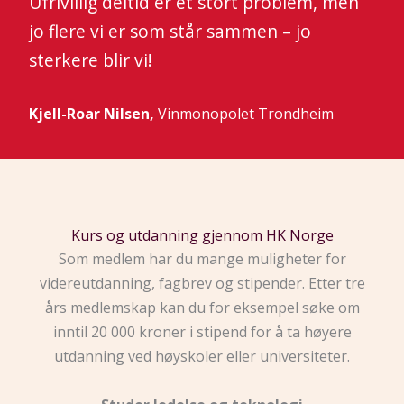
Ufrivillig deltid er et stort problem, men
jo flere vi er som står sammen – jo
sterkere blir vi!
Kjell-Roar Nilsen,
Vinmonopolet Trondheim
Kurs og utdanning gjennom HK Norge
Som medlem har du mange muligheter for
videreutdanning, fagbrev og stipender. Etter tre
års medlemskap kan du for eksempel søke om
inntil 20 000 kroner i stipend for å ta høyere
utdanning ved høyskoler eller universiteter.