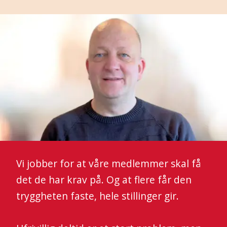
Vi jobber for at våre medlemmer skal få
det de har krav på. Og at flere får den
tryggheten faste, hele stillinger gir.