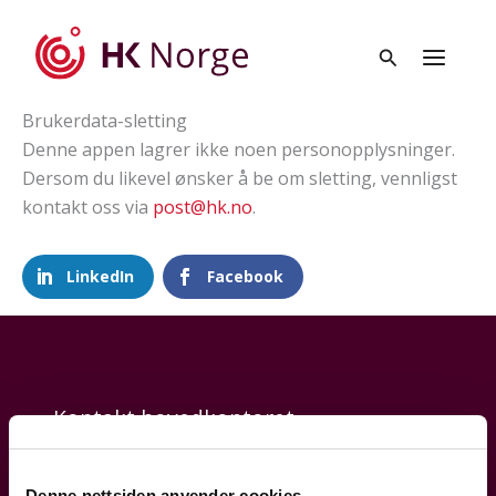
Hopp
rett
til
innholdet
Brukerdata-sletting
Denne appen lagrer ikke noen personopplysninger.
Dersom du likevel ønsker å be om sletting, vennligst
kontakt oss via
post@hk.no
.
LinkedIn
Facebook
Kontakt hovedkontoret
Denne nettsiden anvender cookies