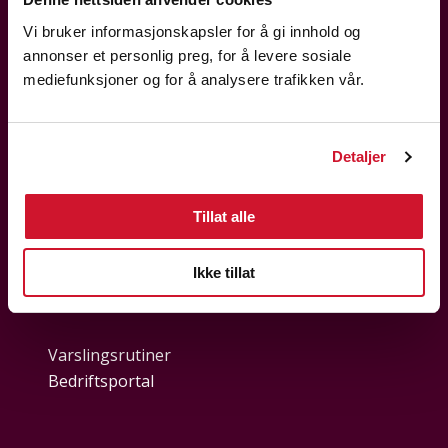
Telefon:
23 06 11 80
E-post:
post@hk.no
Vi bruker informasjonskapsler for å gi innhold og
annonser et personlig preg, for å levere sosiale
mediefunksjoner og for å analysere trafikken vår.
Finn din region
Detaljer
Personvern og cookies
Tillat alle
Nyttige lenker
Ikke tillat
Bærekraft
Varslingsrutiner
Bedriftsportal