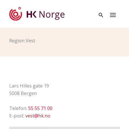
Hopp
rett
til
innholdet
Region Vest
Lars Hilles gate 19
5008 Bergen
Telefon:
55 55 71 00
E-post:
vest@hk.no