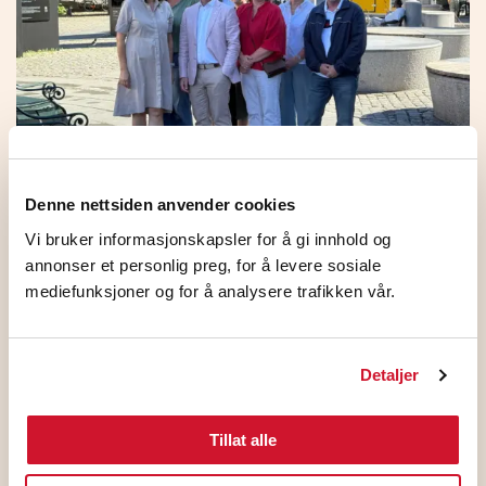
Denne nettsiden anvender cookies
HKs medlemmer på NHO
Vi bruker informasjonskapsler for å gi innhold og
Standardoverenskomsten stemte JA
annonser et personlig preg, for å levere sosiale
mediefunksjoner og for å analysere trafikken vår.
5. august 2026
Detaljer
Tillat alle