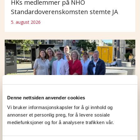
HKs medlemmer på NHO
Standardoverenskomsten stemte JA
5. august 2026
Denne nettsiden anvender cookies
Vi bruker informasjonskapsler for å gi innhold og
annonser et personlig preg, for å levere sosiale
mediefunksjoner og for å analysere trafikken vår.
HK Norge og NHO ble enige
1. juli 2026