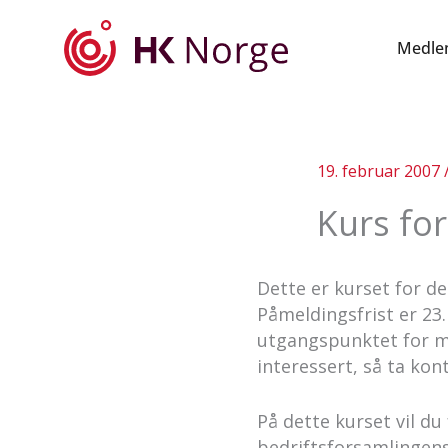
Hopp
rett
Medle
til
innholdet
19. februar 2007
Kurs for 
Dette er kurset for d
Påmeldingsfrist er 23.
utgangspunktet for me
interessert, så ta kon
På dette kurset vil d
bedriftsforsamlingen