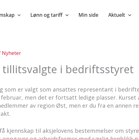
mskap
Lønn og tariff
Min side
Aktuelt
/
Nyheter
tillitsvalgte i bedriftsstyret
eg som er valgt som ansattes representant i bedrifte
 februar, men det er fortsatt ledige plasser. Kurset 
dlemmer av region Øst, men er du fra en annen reg
takt.
u få kjennskap til aksjelovens bestemmelser om styr
s oppgaver og arbeidsformer med særlig henblikk p