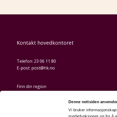
Kontakt hovedkontoret
Telefon:
23 06 11 80
E-post:
post@hk.no
Finn din region
Denne nettsiden anvende
Personvern og cookies
Vi bruker informasjonskapsl
mediefunksjoner og for å a