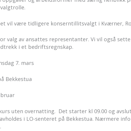
valgtrolle.
et vil være tidligere konserntillitsvalgt i Kværner, R
for valg av ansattes representanter. Vi vil også sett
dtrekk i et bedriftsregnskap.
onsdag 7. mars
på Bekkestua
ebruar
kurs uten overnatting. Det starter kl 09.00 og avslut
t avholdes i LO-senteret på Bekkestua. Nærmere inf
.