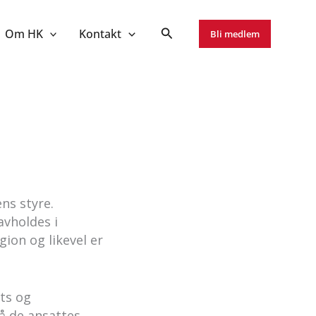
Om HK
Kontakt
Bli medlem
ns styre.
avholdes i
ion og likevel er
ets og
å de ansattes