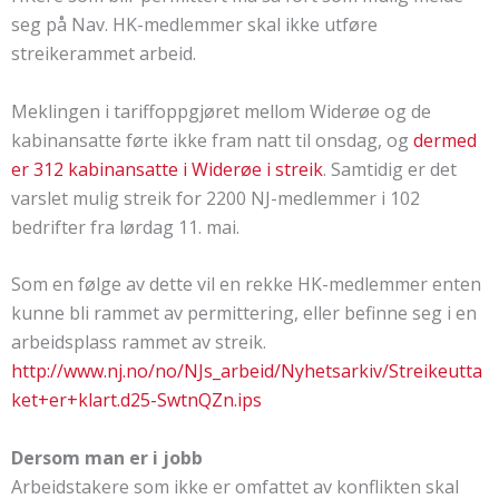
seg på Nav. HK-medlemmer skal ikke utføre
streikerammet arbeid.
Meklingen i tariffoppgjøret mellom Widerøe og de
kabinansatte førte ikke fram natt til onsdag, og
dermed
er 312 kabinansatte i Widerøe i streik
. Samtidig er det
varslet mulig streik for 2200 NJ-medlemmer i 102
bedrifter fra lørdag 11. mai.
Som en følge av dette vil en rekke HK-medlemmer enten
kunne bli rammet av permittering, eller befinne seg i en
arbeidsplass rammet av streik.
http://www.nj.no/no/NJs_arbeid/Nyhetsarkiv/Streikeutta
ket+er+klart.d25-SwtnQZn.ips
Dersom man er i jobb
Arbeidstakere som ikke er omfattet av konflikten skal