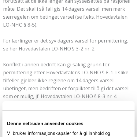
forutsatt at de ikke lenger kan sysselsettes på rasjonell
måte. Det skal i så fall gis 14 dagers varsel, men merk
særregelen om betinget varsel (se f.eks. Hovedavtalen
LO-NHO § 8-5).
For lærlinger er det syv dagers varsel for permittering,
se her Hovedavtalen LO-NHO § 3-2 nr. 2.
Konflikt i annen bedrift kan gi saklig grunn for
permittering etter Hovedavtalens LO-NHO § 8-1. I slike
tilfeller gjelder ikke reglene om 14 dagers varsel
ubetinget, men bedriften er forpliktet til å gi det varsel
som er mulig, jf. Hovedavtalen LO-NHO § 8-3 nr. 4.
Før varsel gis skal det konfereres med tillitsvalgte. Det
skal settes opp protokoll.
Denne nettsiden anvender cookies
Vi bruker informasjonskapsler for å gi innhold og
Varslingsfristen begynner først å løpe etter at