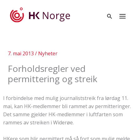
Hopp
rett
til
innholdet
7. mai 2013
/
Nyheter
Forholdsregler ved
permittering og streik
I forbindelse med mulig journaliststreik fra lørdag 11.
mai, kan HK-medlemmer bli rammet av permitteringer.
Det samme gjelder HK-medlemmer i luftfarten som
rammes av streiken i Widerøe.
HKere som blir permittert må så fort som mulig melde