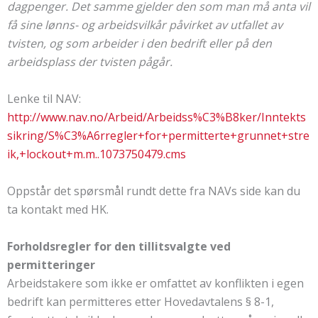
dagpenger. Det samme gjelder den som man må anta vil
få sine lønns- og arbeidsvilkår påvirket av utfallet av
tvisten, og som arbeider i den bedrift eller på den
arbeidsplass der tvisten pågår.
Lenke til NAV:
http://www.nav.no/Arbeid/Arbeidss%C3%B8ker/Inntekts
sikring/S%C3%A6rregler+for+permitterte+grunnet+stre
ik,+lockout+m.m..1073750479.cms
Oppstår det spørsmål rundt dette fra NAVs side kan du
ta kontakt med HK.
Forholdsregler for den tillitsvalgte ved
permitteringer
Arbeidstakere som ikke er omfattet av konflikten i egen
bedrift kan permitteres etter Hovedavtalens § 8-1,