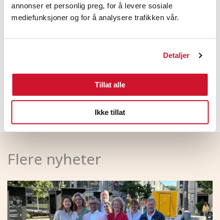
annonser et personlig preg, for å levere sosiale
drøftinger er avholdt.
mediefunksjoner og for å analysere trafikken vår.
Arbeidsgivers lønnsplikt gjelder ikke ved permittering
som følge av arbeidskamp, jf. lov om lønnsplikt ved
permittering § 3 (3).
Detaljer
LinkedIn
Facebook
Tillat alle
Ikke tillat
Flere nyheter