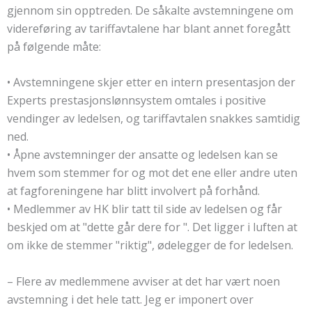
gjennom sin opptreden. De såkalte avstemningene om
videreføring av tariffavtalene har blant annet foregått
på følgende måte:
• Avstemningene skjer etter en intern presentasjon der
Experts prestasjonslønnsystem omtales i positive
vendinger av ledelsen, og tariffavtalen snakkes samtidig
ned.
• Åpne avstemninger der ansatte og ledelsen kan se
hvem som stemmer for og mot det ene eller andre uten
at fagforeningene har blitt involvert på forhånd.
• Medlemmer av HK blir tatt til side av ledelsen og får
beskjed om at "dette går dere for ". Det ligger i luften at
om ikke de stemmer "riktig", ødelegger de for ledelsen.
– Flere av medlemmene avviser at det har vært noen
avstemning i det hele tatt. Jeg er imponert over