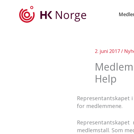
Hopp
rett
Medle
til
innholdet
2. juni 2017
/
Nyh
Medlemm
Help
Representantskapet i 
for medlemmene.
Representantskapet me
medlemstall. Som medle