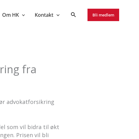
Om HK
Kontakt
Bli medlem
ing fra
ør advokatforsikring
 som vil bidra til økt
gen. Prisen vil bli