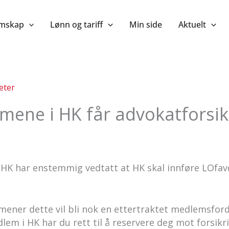
mskap
Lønn og tariff
Min side
Aktuelt
eter
ene i HK får advokatforsikr
HK har enstemmig vedtatt at HK skal innføre LOfav
ner dette vil bli nok en ettertraktet medlemsfordel
m i HK har du rett til å reservere deg mot forsikrin