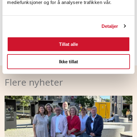
mediefunksjoner og for å analysere trafikken vår.
Følg også tariffoppgjøret på LOs tariffsider:
https://www.lo.no/Lonn–tariff/Tariff-20181/
Detaljer
LinkedIn
Facebook
Tillat alle
Ikke tillat
Flere nyheter