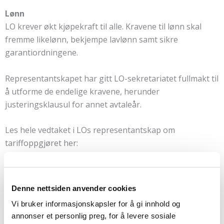
Lønn
LO krever økt kjøpekraft til alle. Kravene til lønn skal
fremme likelønn, bekjempe lavlønn samt sikre
garantiordningene.
Representantskapet har gitt LO-sekretariatet fullmakt til
å utforme de endelige kravene, herunder
justeringsklausul for annet avtaleår.
Les hele vedtaket i LOs representantskap om
tariffoppgjøret her:
https://www.lo.no/Lonn–tariff/Tariff-
20181/Nyheter/Tariffpolitisk-uttalelse2/
Denne nettsiden anvender cookies
HK kommer tilbake med mer informasjon når det
Vi bruker informasjonskapsler for å gi innhold og
foreligger et forhandlingsresultat.
annonser et personlig preg, for å levere sosiale