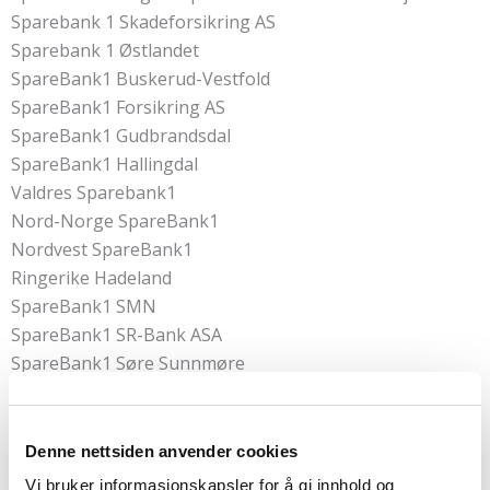
Sparebank 1 Skadeforsikring AS
Sparebank 1 Østlandet
SpareBank1 Buskerud-Vestfold
SpareBank1 Forsikring AS
SpareBank1 Gudbrandsdal
SpareBank1 Hallingdal
Valdres Sparebank1
Nord-Norge SpareBank1
Nordvest SpareBank1
Ringerike Hadeland
SpareBank1 SMN
SpareBank1 SR-Bank ASA
SpareBank1 Søre Sunnmøre
SpareBank1 Østfold Akershus
Sparebanken Telemark
Sparebanken Vest – Personalavd.
Denne nettsiden anvender cookies
Vardia Forsikring AS avd Porsgrunn
Vi bruker informasjonskapsler for å gi innhold og