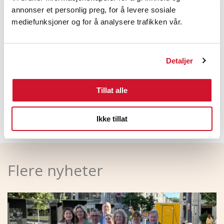
Vardia Forsikring AS avd Sortland
annonser et personlig preg, for å levere sosiale
mediefunksjoner og for å analysere trafikken vår.
Bedrifter som er tatt ut i streik i LO Finans Postkom
DNB
Nets
Detaljer
LinkedIn
Facebook
Tillat alle
Ikke tillat
Flere nyheter