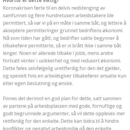
Hvorfor er dette viktig?
Koronakrisen førte til en delvis nedstenging av
samfunnet og flere hundretusen arbeidstakere ble
permittert, så var vi på en måte i samme båt, og lettere å
akseptere permitteringer grunnet bedriftens økonomi.
Nå som tiden har gått, og bedrifter sakte begynner å
tilbakeføre permitterte, så er vi brått ikke i samme båt
lenger. Noen er allerede tilbake i jobb, mens andre
fortsatt venter i usikkerhet og med redusert økonomi.
Dette føles selvfølgelig urettferdig for den det gjelder,
og spesielt hvis en arbeidsgiver tilbakefører ansatte kun
etter egen beslutning og ønske.
Finnes det derimot en god plan for dette, satt sammen
av partene på arbeidsplassen med gode, fornuftige og
godt begrunnede argumenter, så vil dette oppleves mer
rettferdig for den enkelte. Dette kan bidra til å hindre
konflikter og negativt arbeidsmiljø på den enkelte