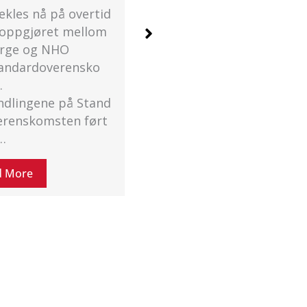
ni 2026
26. juni 2026
 kommentarer
Ingen kommentarer
ingen mellom HK
Tirsdag 30. juni møtes
 og NHO startet i
HK Norge og NHO hos
0. juni kl. 10.00.
Riksmekleren for å
en for…
mekle på
Standardoverenskomste
d More
n….
Read More