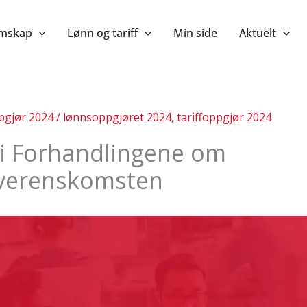
mskap
Lønn og tariff
Min side
Aktuelt
pgjør 2024
/
lønnsoppgjøret 2024
,
tariffoppgjør 2024
 i Forhandlingene om
verenskomsten