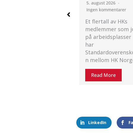
Ingen kommentarer
5. august 2026
Ingen kommentarer
Etter 1,5 time på 
Et flertall av HKs
ble HK Norge
medlemmer som jobber
og NHO enige i
på arbeidsplasser som
meklingen på
har
Standardoverens
Standardoverenskomste
n. Økt kjøpekraft
n mellom HK Norge…
Read More
Read More
LinkedIn
F