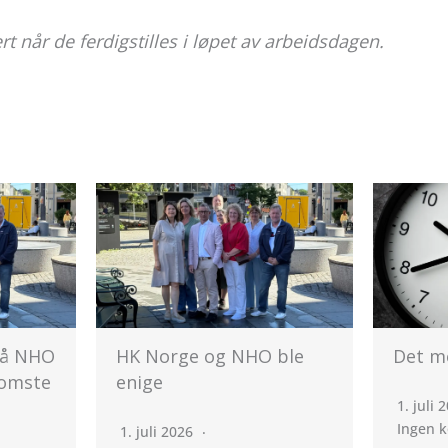
ert når de ferdigstilles i løpet av arbeidsdagen.
 ble
Det mekles på overtid
Mekl
Stan
1. juli 2026
n er i
Ingen kommentarer