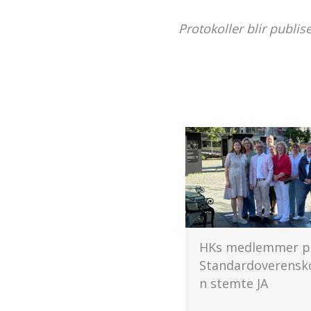
Protokoller blir publis
HKs medlemmer på NHO
HK Norge og NHO
Standardoverenskomste
enige
n stemte JA
1. juli 2026