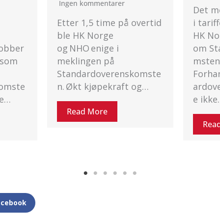
30. ju
Det mekles nå på overtid
Ingen
overtid
i tariffoppgjøret mellom
HK Norge og NHO
Mekl
om Standardoverensko
Norge
msten.
dag, 3
komste
Forhandlingene på Stand
Frist
 og…
ardoverenskomsten ført
e ikke…
Rea
Read More
acebook