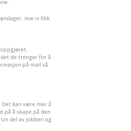
ene.
øndager, noe vi fikk
foppgjøret.
det de trenger for å
ormasjon på mail så
. Det kan være mer å
ed på å skape på den
d sin del av jobben og