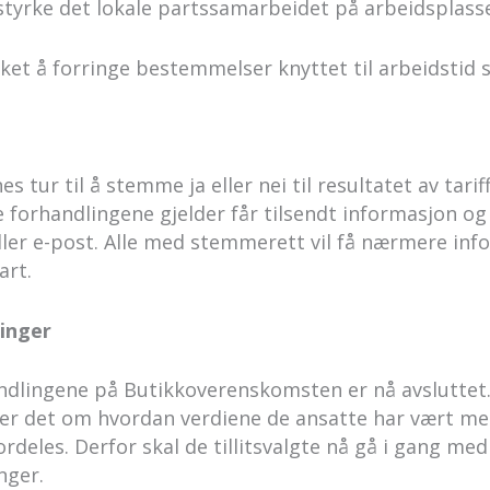
tyrke det lokale partssamarbeidet på arbeidsplass
ket å forringe bestemmelser knyttet til arbeidstid s
tur til å stemme ja eller nei til resultatet av tarif
orhandlingene gjelder får tilsendt informasjon og 
er e-post. Alle med stemmerett vil få nærmere inf
lart.
inger
andlingene på Butikkoverenskomsten er nå avsluttet
ler det om hvordan verdiene de ansatte har vært m
fordeles. Derfor skal de tillitsvalgte nå gå i gang me
inger.