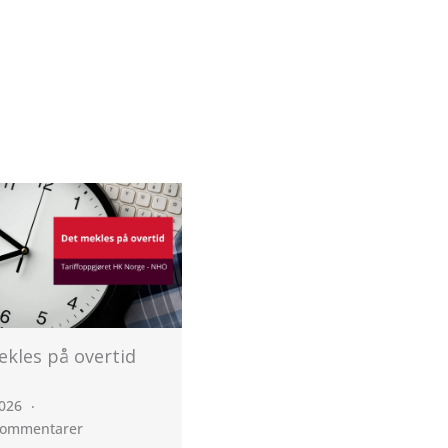
ingen på NHO
Streikeuttak på
dardoverenskomste
Standardoverenskomste
 gang!
n