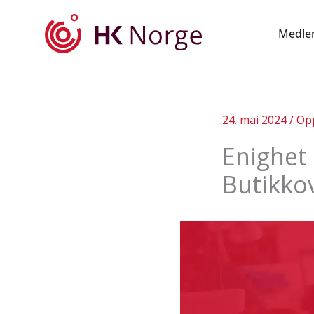
Hopp
rett
Medle
til
innholdet
24. mai 2024
/
Op
Enighet
Butikko