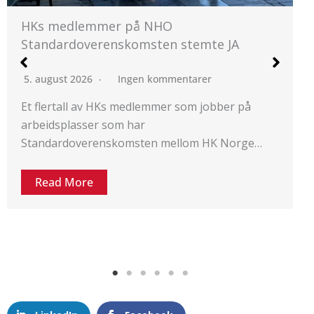
HK Norge og NHO ble enige
1. juli 2026
Ingen kommentarer
Etter 1,5 time på overtid ble HK Norge
og NHO enige i meklingen på
Standardoverenskomsten. Økt kjøpekraft og…
Read More