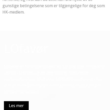
gunstige betingelsene som er tilgjengelige for deg som
HK-medlem.
LOfavør
LOfavør er fordelsprogrammet for deg som er medlem
i et LO-forbund, og gir deg tilgang til en rekke
medlemsfordeler. Med over 1.000.000 medlemmer har
vi kraften til å forhandle frem gode og trygge avtaler
for deg i privatlivet.
Les mer