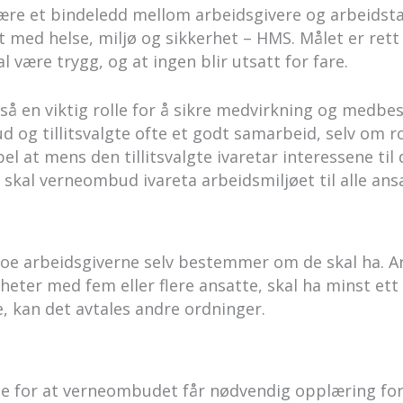
re et bindeledd mellom arbeidsgivere og arbeidstak
t med helse, miljø og sikkerhet – HMS. Målet er rett 
l være trygg, og at ingen blir utsatt for fare.
å en viktig rolle for å sikre medvirkning og medb
og tillitsvalgte ofte et godt samarbeid, selv om roll
pel at mens den tillitsvalgte ivaretar interessene til
 skal verneombud ivareta arbeidsmiljøet til alle ans
e arbeidsgiverne selv bestemmer om de skal ha. Ar
mheter med fem eller flere ansatte, skal ha minst et
, kan det avtales andre ordninger.
ge for at verneombudet får nødvendig opplæring for