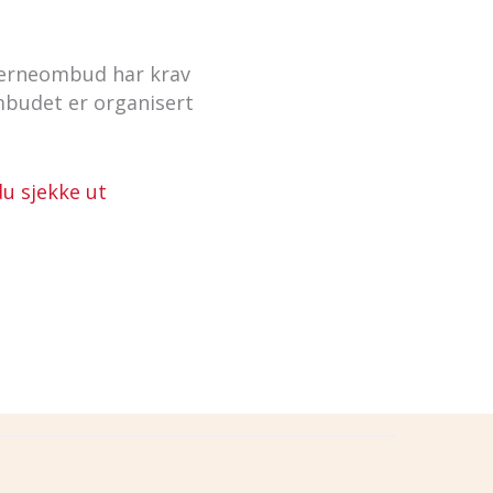
Verneombud har krav
mbudet er organisert
du sjekke ut