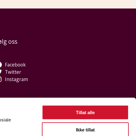
ølg oss
Facebook
Twitter
Instagram
Tillat alle
osiale
, jeg heter Sidsel. Hva kan jeg hjelpe med?
Ikke tillat