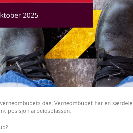
 verneombudets dag. Verneombudet har en særdeles v
mt posisjon arbeidsplassen.
ud?