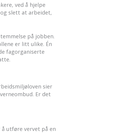
ere, ved å hjelpe
og slett at arbeidet,
estemmelse på jobben.
ene er litt ulike. Én
 de fagorganiserte
atte.
beidsmiljøloven sier
t verneombud. Er det
 å utføre vervet på en