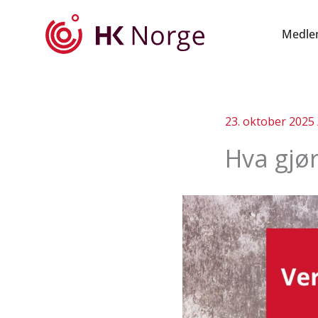
Hopp
rett
Medle
til
innholdet
23. oktober 2025
Hva gjø