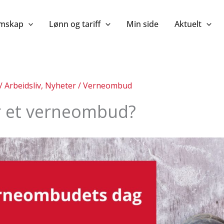
mskap
Lønn og tariff
Min side
Aktuelt
/
Arbeidsliv
,
Nyheter
/
Verneombud
r et verneombud?