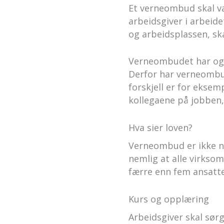
Et verneombud skal væ
arbeidsgiver i arbeide
og arbeidsplassen, ska
Verneombudet har ogs
Derfor har verneombud 
forskjell er for eksem
kollegaene på jobben,
Hva sier loven?
Verneombud er ikke no
nemlig at alle virkso
færre enn fem ansatte
Kurs og opplæring
Arbeidsgiver skal sør