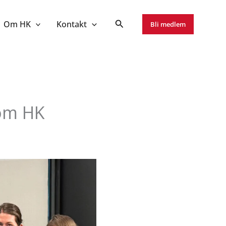
Om HK
Kontakt
Bli medlem
lom HK