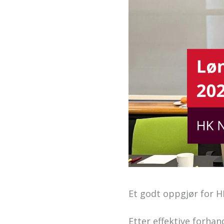
Et godt oppgjør for 
Etter effektive forha