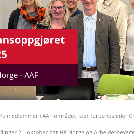
HKs medlemmer i AAF-området, sier forbundsleder C
ndlinger 21. oktober har HK Norge og Arbeiderbeveg