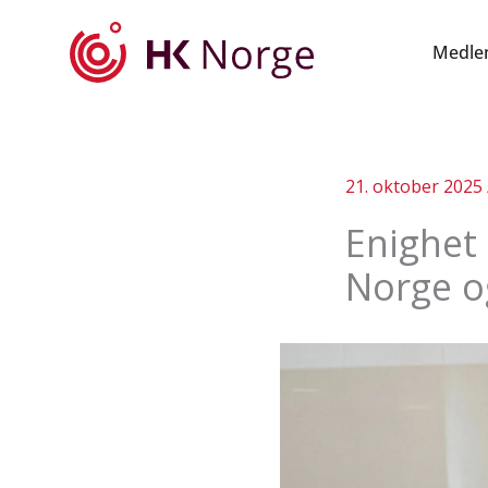
Hopp
rett
Medle
til
innholdet
21. oktober 2025
Enighet
Norge o