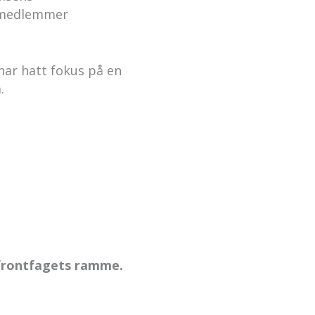
K-medlemmer
ar hatt fokus på en
.
d frontfagets ramme.