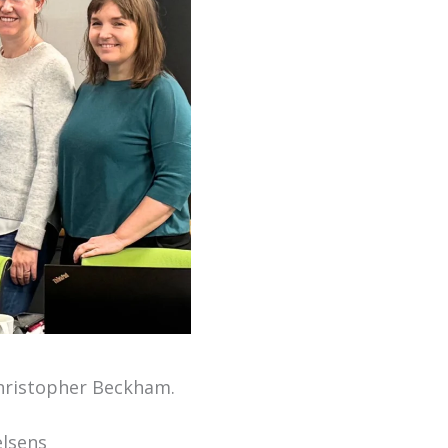
hristopher Beckham.
elsens