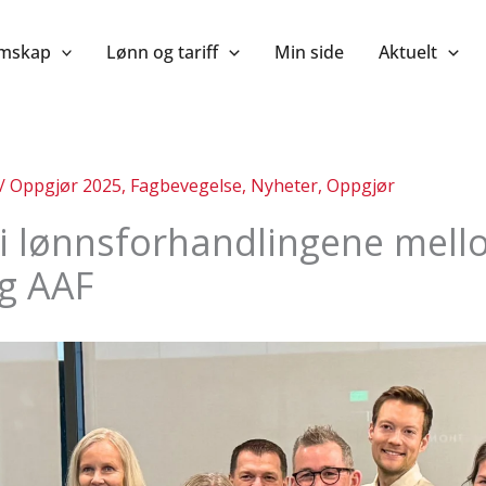
mskap
Lønn og tariff
Min side
Aktuelt
/
Oppgjør 2025
,
Fagbevegelse
,
Nyheter
,
Oppgjør
 i lønnsforhandlingene mel
g AAF