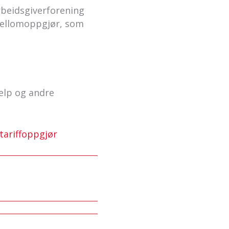
rbeidsgiverforening
 mellomoppgjør, som
elp og andre
tariffoppgjør