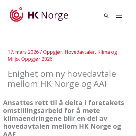
Hopp
rett
til
innholdet
17. mars 2026
/
Oppgjør
,
Hovedavtaler
,
Klima og
Miljø
,
Oppgjør 2026
Enighet om ny hovedavtale
mellom HK Norge og AAF
Ansattes rett til å delta i foretakets
omstillingsarbeid for å møte
klimaendringene blir en del av
hovedavtalen mellom HK Norge og
AAF.