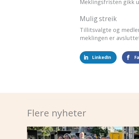
Meklingsfristen gikk 
Mulig streik
Tillitsvalgte og med
meklingen er avsluttet
LinkedIn
F
Flere nyheter