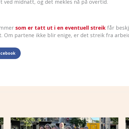
ut ved midnatt, og det mekles nå på overtid.
lemmer
som er tatt ut i en eventuell streik
får besk
. Om partene ikke blir enige, er det streik fra arb
acebook