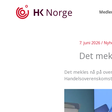
Hopp
rett
Medle
til
innholdet
7. juni 2026
/
Nyh
Det mek
Det mekles nå på ove
Handelsoverenskomst