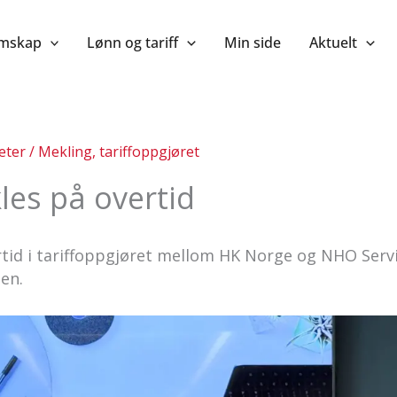
mskap
Lønn og tariff
Min side
Aktuelt
eter
/
Mekling
,
tariffoppgjøret
les på overtid
rtid i tariffoppgjøret mellom HK Norge og NHO Serv
en.