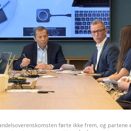
ndelsoverenskomsten førte ikke frem, og partene er