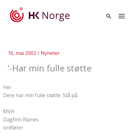
Hopp
rett
til
innholdet
16. mai 2002
/
Nyheter
‘-Har min fulle støtte
Hei
Dere har min fulle støtte. Stå på.
MVH
Dagfinn Ripnes
ordfører