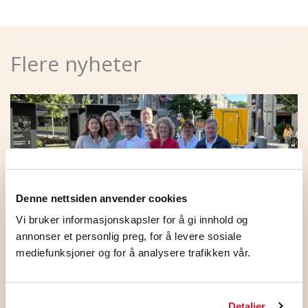
Flere nyheter
Denne nettsiden anvender cookies
Vi bruker informasjonskapsler for å gi innhold og
annonser et personlig preg, for å levere sosiale
mediefunksjoner og for å analysere trafikken vår.
HKs medlemmer på NHO
Standardoverenskomsten stemte JA
Detaljer