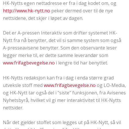
HK-Nytts egen nettadresse er fra i dag kodet om, og
http://www.hk-nytt.no
peker dermed over til de nye
nettsidene, det skjer i løpet av dagen.
Det er A-pressen Interaktiv som drifter systemet HK-
Nytt fra nå benytter, det vil si samme system som også
A-presseavisene benytter. Som den observante leser
legger merke til, er dette samme leverandør som
www.frifagbevegelse.no
i lengre tid har benyttet.
HK-Nytts redaksjon kan fra i dag i enda større grad
utveksle stoff med
www.frifagbevegelse.no
og LO-Media,
og HK-Nytt tar også del i "siste" funksjonen, fra Avisenes
Nyhetsbyrå, hvilket vil gi mer interaktivitet til HK-Nytts
nettsider.
Når det gjelder stoffet som legges ut på HK-Nytt, så vil