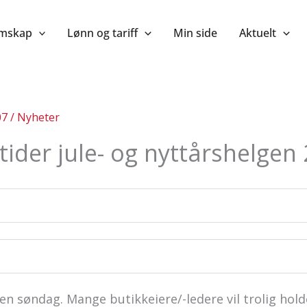
mskap
Lønn og tariff
Min side
Aktuelt
07
/
Nyheter
ider jule- og nyttårshelgen
på en søndag. Mange butikkeiere/-ledere vil trolig h