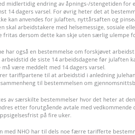
ed midlertidig endring av åpnings-/stengetiden for e
inst 14 dagers varsel. For øvrig heter det at beste
kke kan anvendes for julaften, nyttårsaften og pinse
en skal arbeidstakere med helsemessige, sosiale ell
 fritas dersom dette kan skje uten særlig ulempe f
 har også en bestemmelse om forskjøvet arbeidstid 
 arbeidstid de siste 14 arbeidsdagene før julaften 
e må være meddelt med 14 dagers varsel.
r tariffpartene til at arbeidstid i anledning juleha
den sammenheng til bestemmelsen om gjennomsnittsb
es av særskilte bestemmelser hvor det heter at den 
endres etter forutgående avtale med vedkommende d
ppsigelsesfrist på fire uker.
 med NHO har til dels noe færre tarifferte beste