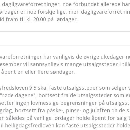
de dagligvareforretninger, noe forbundet allerede h
ørdager er noe forskjellige, men dagligvareforretni
d fram til kl. 20.00 på lørdager.
vareforretninger har vanligvis de øvrige ukedager n
 I desember vil sannsynligvis mange utsalgssteder i ti
 åpent en eller flere søndager.
gsfredsloven § 5 skal faste utsalgssteder som selger 
 "røde dagene", bortsett fra de utsalgssteder som e
setter ingen lovmessige begrensninger på utsalgsst
gdag, bortsett fra påske-, pinse- og julaften da de sk
n således på vanlige lørdager holde åpent for salg t
d til helligdagsfredloven kan faste utsalgssteder hold