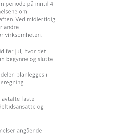
n periode på inntil 4
mmelsene om
aften. Ved midlertidig
er andre
or virksomheten.
før jul, hvor det
kan begynne og slutte
ndelen planlegges i
eregning.
avtalte faste
eltidsansatte og
mmelser angående