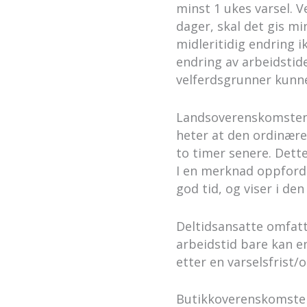
minst 1 ukes varsel. V
dager, skal det gis m
midleritidig endring i
endring av arbeidstid
velferdsgrunner kunne
Landsoverenskomstene
heter at den ordinære
to timer senere. Dett
I en merknad oppfordre
god tid, og viser i 
Deltidsansatte omfatt
arbeidstid bare kan 
etter en varselsfrist/o
Butikkoverenskomsten