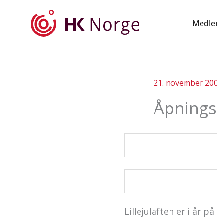
Hopp
rett
Medle
til
innholdet
21. november 20
Åpningst
Lillejulaften er i år 