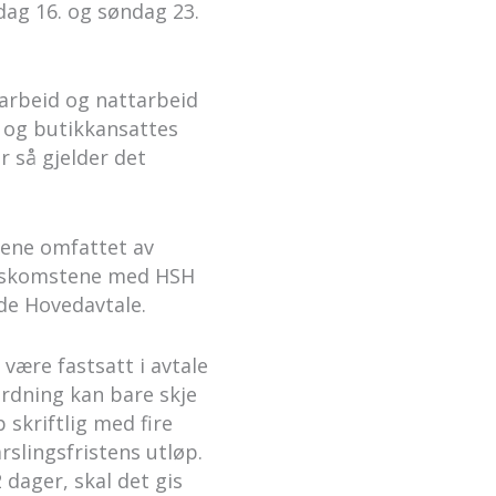
ndag 16. og søndag 23.
arbeid og nattarbeid
r og butikkansattes
 så gjelder det
mene omfattet av
enskomstene med HSH
de Hovedavtale.
være fastsatt i avtale
ordning kan bare skje
 skriftlig med fire
rslingsfristens utløp.
 dager, skal det gis