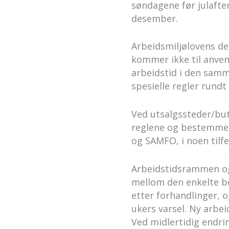
søndagene før julaften 
desember.
Arbeidsmiljølovens de
kommer ikke til anven
arbeidstid i den samm
spesielle regler rundt 
Ved utsalgssteder/bu
reglene og bestemme
og SAMFO, i noen til
Arbeidstidsrammen og 
mellom den enkelte bed
etter forhandlinger, o
ukers varsel. Ny arbei
Ved midlertidig endrin