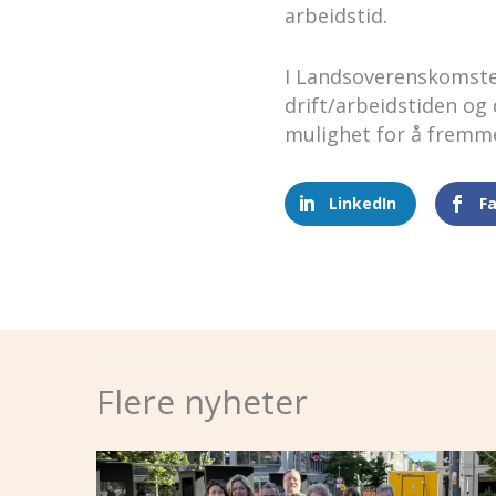
arbeidstid.
I Landsoverenskomste
drift/arbeidstiden og d
mulighet for å fremme
LinkedIn
F
Flere nyheter