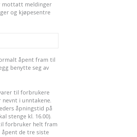
ar mottatt meldinger
nger og kjøpesentre
ormalt åpent fram til
llegg benytte seg av
varer til forbrukere
r nevnt i unntakene.
eders åpningstid på
al stenge kl. 16.00).
il forbruker helt fram
e åpent de tre siste