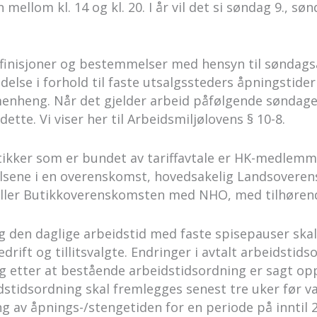
mellom kl. 14 og kl. 20. I år vil det si søndag 9., sø
finisjoner og bestemmelser med hensyn til søndags
delse i forhold til faste utsalgssteders åpningstide
enheng. Når det gjelder arbeid påfølgende søndager
dette. Vi viser her til Arbeidsmiljølovens § 10-8.
tikker som er bundet av tariffavtale er HK-medlem
lsene i en overenskomst, hovedsakelig Landsover
feller Butikkoverenskomsten med NHO, med tilhøren
den daglige arbeidstid med faste spisepauser skal 
rift og tillitsvalgte. Endringer i avtalt arbeidstids
g etter at bestående arbeidstidsordning er sagt opp
dstidsordning skal fremlegges senest tre uker før va
g av åpnings-/stengetiden for en periode på inntil 2