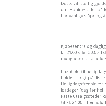
Dette vil særlig gjel
om. Åpningstider på l
har vanligvis åpningsti
Kjøpesentre og daglig
kl. 21.00 eller 22.00.
muligheten til å holde
I henhold til helligda
holde stengt på disse
Helligdagsfredsloven 
lørdager (dag før helli
Faste utsalgssteder ka
til kl. 24.00. I henhol