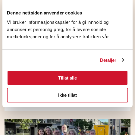
Denne nettsiden anvender cookies
Vi bruker informasjonskapsler for å gi innhold og
annonser et personlig preg, for å levere sosiale
mediefunksjoner og for å analysere trafikken vår.
Detaljer
Tillat alle
HK Norge og NHO ble enige
Ikke tillat
1. juli 2026