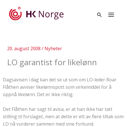
Hopp
rett
til
innholdet
20. august 2008
/
Nyheter
LO garantist for likelønn
Dagsavisen i dag kan det se ut som om LO-leder Roar
Flåthen avviser likelønnspott som virkemiddel for å
oppnå likelønn. Det er ikke riktig.
Det Flåthen har sagt til avisa, er at han ikke har tatt
stilling til forslaget, men at dette er ett av flere tiltak som
LO nå vurderer sammen med sine forbund.