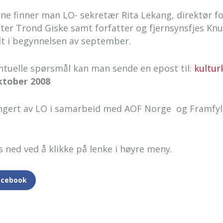
ne finner man LO- sekretær Rita Lekang, direktør f
ster Trond Giske samt forfatter og fjernsynsfjes Kn
dt i begynnelsen av september.
tuelle spørsmål kan man sende en epost til:
kultur
oktober 2008
angert av LO i samarbeid med AOF Norge og Framfyl
s ned ved å klikke på lenke i høyre meny.
acebook