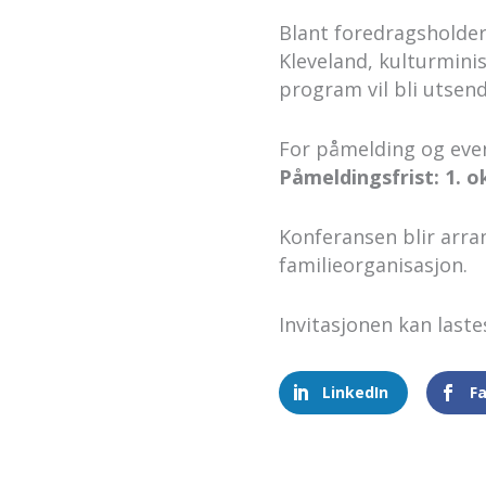
Blant foredragsholder
Kleveland, kulturmini
program vil bli utsen
For påmelding og even
Påmeldingsfrist: 1. 
Konferansen blir arr
familieorganisasjon.
Invitasjonen kan laste
LinkedIn
F