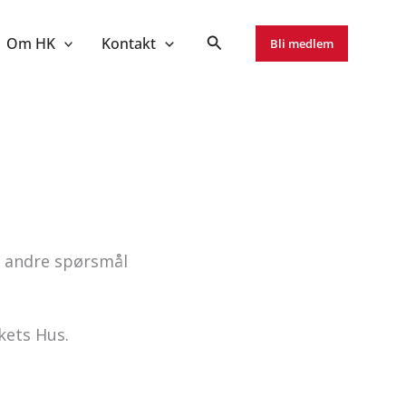
Om HK
Kontakt
Bli medlem
og andre spørsmål
lkets Hus.