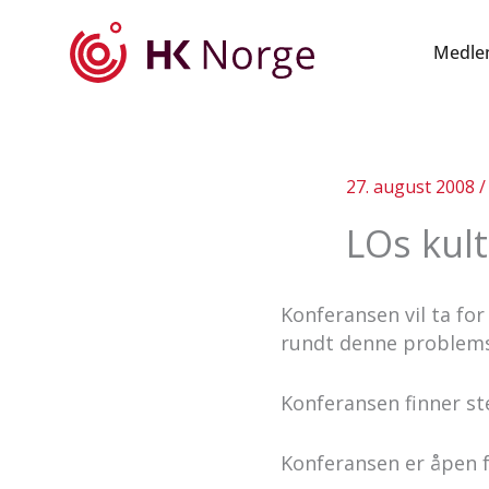
Hopp
rett
Medle
til
innholdet
27. august 2008
LOs kul
Konferansen vil ta fo
rundt denne problemst
Konferansen finner st
Konferansen er åpen for