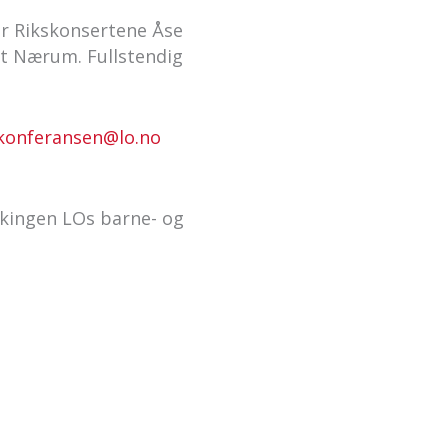
or Rikskonsertene Åse
ut Nærum. Fullstendig
konferansen@lo.no
kingen LOs barne- og