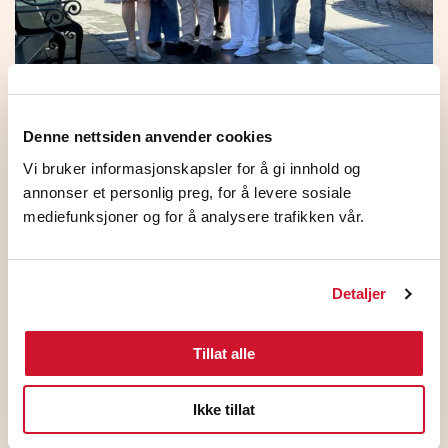
HKs medlemmer på NHO
Standardoverenskomsten stemte JA
Denne nettsiden anvender cookies
5. august 2026
Vi bruker informasjonskapsler for å gi innhold og
annonser et personlig preg, for å levere sosiale
mediefunksjoner og for å analysere trafikken vår.
Detaljer
Tillat alle
Ikke tillat