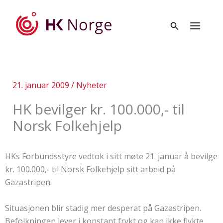
Hopp
rett
til
innholdet
21. januar 2009
/
Nyheter
HK bevilger kr. 100.000,- til
Norsk Folkehjelp
HKs Forbundsstyre vedtok i sitt møte 21. januar å bevilge
kr. 100.000,- til Norsk Folkehjelp sitt arbeid på
Gazastripen.
Situasjonen blir stadig mer desperat på Gazastripen.
Befolkningen lever i konstant frykt og kan ikke flykte.