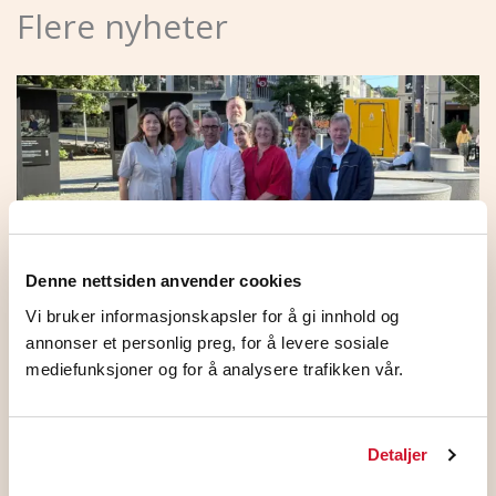
Flere nyheter
Denne nettsiden anvender cookies
Vi bruker informasjonskapsler for å gi innhold og
annonser et personlig preg, for å levere sosiale
HKs medlemmer på NHO
mediefunksjoner og for å analysere trafikken vår.
Standardoverenskomsten stemte JA
5. august 2026
Detaljer