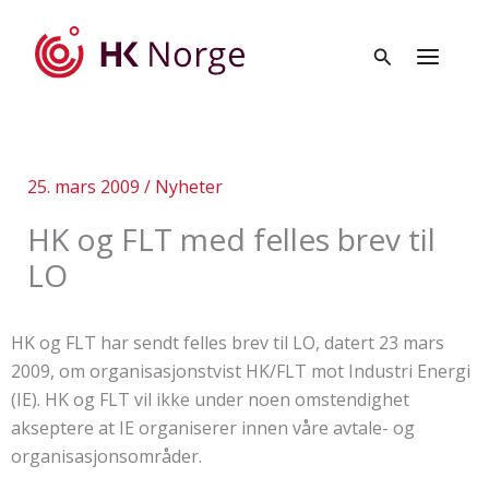
Hopp
rett
til
innholdet
25. mars 2009
/
Nyheter
HK og FLT med felles brev til
LO
HK og FLT har sendt felles brev til LO, datert 23 mars
2009, om organisasjonstvist HK/FLT mot Industri Energi
(IE). HK og FLT vil ikke under noen omstendighet
akseptere at IE organiserer innen våre avtale- og
organisasjonsområder.