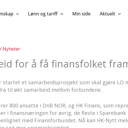
mskap
Lønn og tariff
Min side
Aktuelt
/
Nyheter
d for å få finansfolket fram
 startet et samarbeidsprosjekt som skal gjøre LO m
dra til økt samarbeid mellom forbundene.
rer 800 ansatte i DnB NOR, og HK Finans, som repr
 i finansnæringen for øvrig, de fleste i Sparebank 1
nlignet med Finansforbundet. Nå kan HK-Nytt mel
empe seg mer oppmerksomhet.