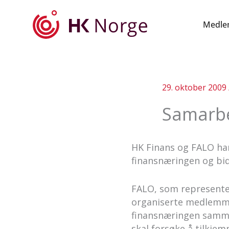
Hopp
rett
Medle
til
innholdet
29. oktober 2009
Samarbei
HK Finans og FALO har
finansnæringen og bi
FALO, som represente
organiserte medlemmer
finansnæringen samme
skal forsøke å tilkj