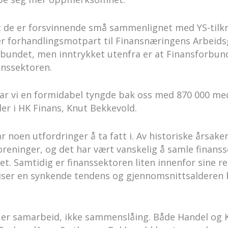
 at de er forsvinnende små sammenlignet med YS-tilk
r forhandlingsmotpart til Finansnæringens Arbeidsg
orbundet, men inntrykket utenfra er at Finansforbun
anssektoren.
ar vi en formidabel tyngde bak oss med 870 000 me
der i HK Finans, Knut Bekkevold.
ar noen utfordringer å ta fatt i. Av historiske årsa
foreninger, og det har vært vanskelig å samle fina
tet. Samtidig er finanssektoren liten innenfor sine r
iser en synkende tendens og gjennomsnittsaldere
 er samarbeid, ikke sammenslåing. Både Handel og