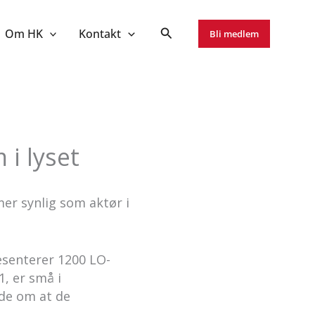
Om HK
Kontakt
Bli medlem
 i lyset
er synlig som aktør i
esenterer 1200 LO-
, er små i
de om at de