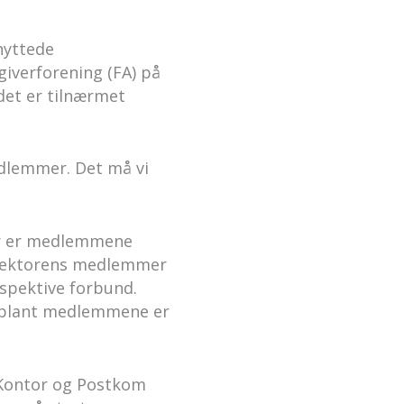
nyttede
iverforening (FA) på
det er tilnærmet
dlemmer. Det må vi
ker er medlemmene
nssektorens medlemmer
espektive forbund.
n blant medlemmene er
 Kontor og Postkom