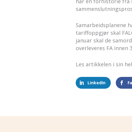
har en forhistorie fr
sammenslutningspros
Samarbeidsplanene har 
tariffoppgjør skal FA
januar skal de samord
overleveres FA innen 3
Les artikkelen i sin h
LinkedIn
F