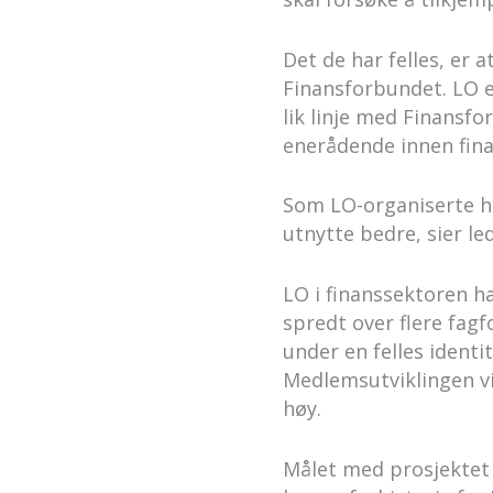
Det de har felles, er
Finansforbundet. LO e
lik linje med Finansf
enerådende innen fin
Som LO-organiserte h
utnytte bedre, sier le
LO i finanssektoren h
spredt over flere fag
under en felles identi
Medlemsutviklingen v
høy.
Målet med prosjektet