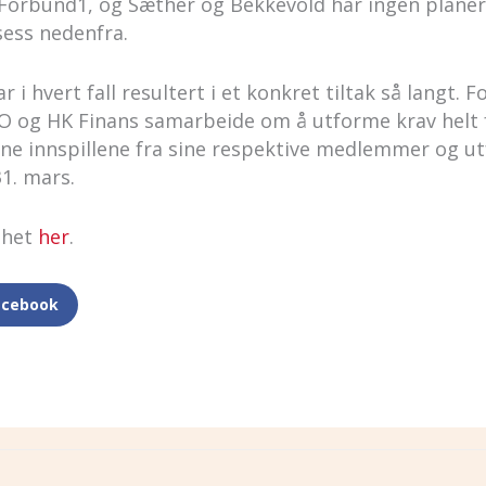
a Forbund1, og Sæther og Bekkevold har ingen planer
ess nedenfra.
i hvert fall resultert i et konkret tiltak så langt. 
LO og HK Finans samarbeide om å utforme krav helt f
ne innspillene fra sine respektive medlemmer og u
1. mars.
elhet
her
.
acebook