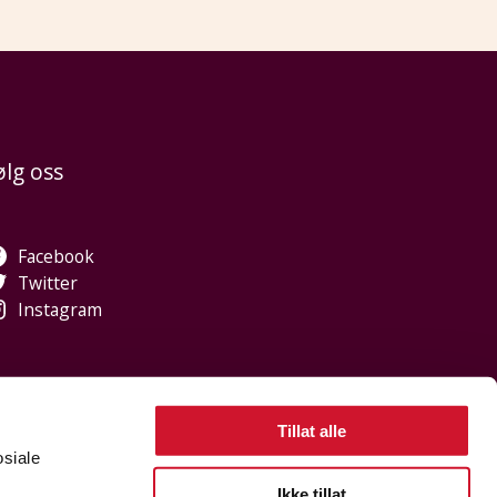
ølg oss
Facebook
Twitter
Instagram
Tillat alle
osiale
, jeg heter Sidsel. Hva kan jeg hjelpe med?
Ikke tillat