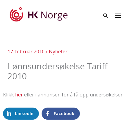
Hopp
rett
til
innholdet
17. februar 2010
/
Nyheter
Lønnsundersøkelse Tariff
2010
Klikk
her
eller i annonsen for å få opp undersøkelsen.
LinkedIn
Facebook