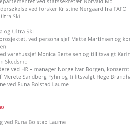
sdepartementet ved statssekretær Norvald Mo
ndersøkelse ved forsker Kristine Nergaard fra FAFO
Ultra Ski
a og Ultra Ski
 prosjektet, ved personalsjef Mette Martinsen og kon
sen
ved varehussjef Monica Bertelsen og tillitsvalgt Ka
jen Skedsmo
ere ved HR – manager Norge Ivar Borgen, konserntill
f Merete Sandberg Fyhn og tillitsvalgt Hege Brand
tene ved Runa Bolstad Laume
no
ng ved Runa Bolstad Laume