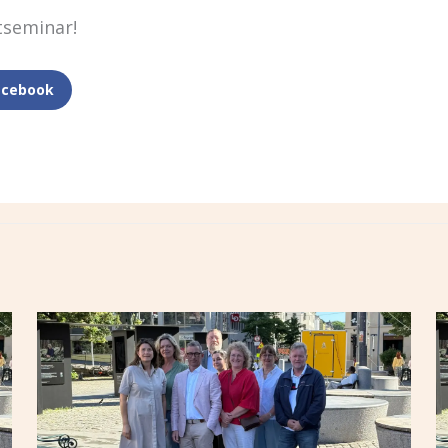
tseminar!
acebook