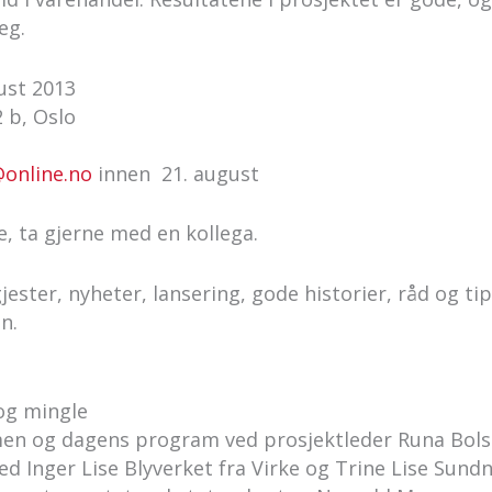
eg.
ust 2013
2 b, Oslo
@online.no
innen 21. august
e, ta gjerne med en kollega.
ester, nyheter, lansering, gode historier, råd og ti
en.
 og mingle
men og dagens program ved prosjektleder Runa Bo
ed Inger Lise Blyverket fra Virke og Trine Lise Sund