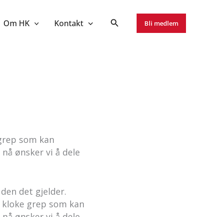
Om HK
Kontakt
Bli medlem
 grep som kan
 nå ønsker vi å dele
 den det gjelder.
e kloke grep som kan
 nå ønsker vi å dele