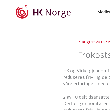
Hopp
rett
Medle
til
innholdet
7. august 2013
/
Frokost
HK og Virke gjennomfø
redusere ufrivillig del
våre erfaringer med d
2 av 10 deltidsansatte
Derfor gjennomfører H
redusere ufrivillig del