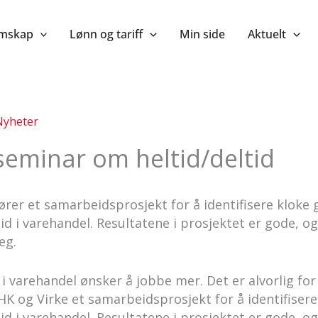
mskap
Lønn og tariff
Min side
Aktuelt
Nyheter
seminar om heltid/deltid
rer et samarbeidsprosjekt for å identifisere kloke
tid i varehandel. Resultatene i prosjektet er gode, og
eg.
 i varehandel ønsker å jobbe mer. Det er alvorlig for
K og Virke et samarbeidsprosjekt for å identifiser
tid i varehandel. Resultatene i prosjektet er gode, og