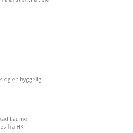
ps og en hyggelig
lstad Laume
nes fra HK