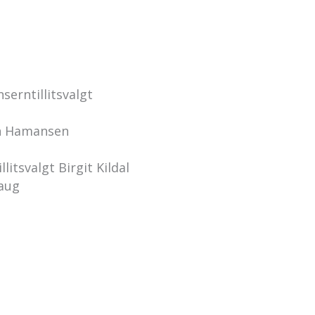
serntillitsvalgt
rin Hamansen
itsvalgt Birgit Kildal
haug