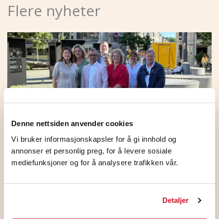
Flere nyheter
Denne nettsiden anvender cookies
Vi bruker informasjonskapsler for å gi innhold og
annonser et personlig preg, for å levere sosiale
HKs medlemmer på NHO
mediefunksjoner og for å analysere trafikken vår.
Standardoverenskomsten stemte JA
5. august 2026
Detaljer