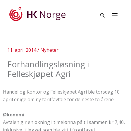
Hopp
rett
til
innholdet
11. april 2014
/
Nyheter
Forhandlingsløsning i
Felleskjøpet Agri
Handel og Kontor og Felleskjøpet Agri ble torsdag 10.
april enige om ny tariffavtale for de neste to årene.
Økonomi
Avtalen gir en økning i timelønna på til sammen kr 7,40,
inklusive tillegget som ble gitt i frontfaget.