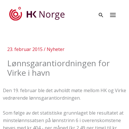
Hopp
rett
til
innholdet
23. februar 2015
/
Nyheter
Lønnsgarantiordningen for
Virke i havn
Den 19. februar ble det avholdt møte mellom HK og Virke
vedrørende lønnsgarantiordningen.
Som følge av det statistiske grunnlaget ble resultatet at
minstelønnssatsen på lønnstrinn 6 i overenskomstene
heves med kr 404,- per måned (kr 2,49 per time) til kr