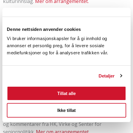
kulturinnslag.
Mer om arrangementet.
ONSDAG 15. AUGUST
Denne nettsiden anvender cookies
Digitalisering og kompetansebehov i varehandelen –
Vi bruker informasjonskapsler for å gi innhold og
er seniorene løsningen?
annonser et personlig preg, for å levere sosiale
Tid: kl. 13.15 – 14.15
mediefunksjoner og for å analysere trafikken vår.
Sted: MS Sandnes, Fafobåten festsalen
Arrangør: Fafo, Senter for seniorpolitikk, Virke, HK
Fra HKs ledelse: Forbundsleder Trine Lise Sundnes.
Detaljer
Hva er verdien av seniorer og deres kompetanse i
kundearbeid når digitalisering tar over de enkle
Tillat alle
oppgavene?
Ikke tillat
Det blir rapportlansering, erfaringer fra virksomheter
og kommentarer fra HK, Virke og Senter for
seniorpolitikk.
Mer om arrangementet.